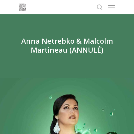
Menu
Skip
to
search
main
content
Anna Netrebko & Malcolm
Martineau (ANNULÉ)