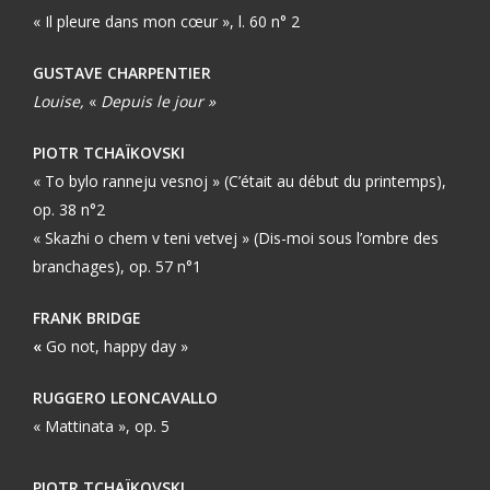
« Il pleure dans mon cœur », l. 60 n° 2
GUSTAVE CHARPENTIER
Louise,
«
Depuis le jour »
PIOTR TCHAÏKOVSKI
« To bylo ranneju vesnoj » (C’était au début du printemps),
op. 38 n°2
« Skazhi o chem v teni vetvej » (Dis-moi sous l’ombre des
branchages), op. 57 n°1
FRANK BRIDGE
«
Go not, happy day »
RUGGERO LEONCAVALLO
« Mattinata », op. 5
PIOTR TCHAÏKOVSKI