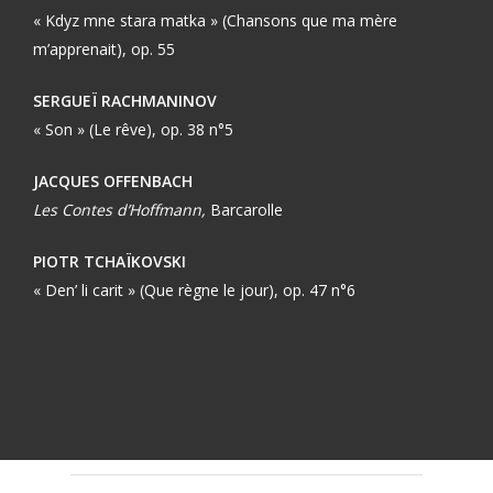
« Kdyz mne stara matka » (Chansons que ma mère
m’apprenait), op. 55
SERGUEÏ RACHMANINOV
« Son » (Le rêve), op. 38 n°5
JACQUES OFFENBACH
Les Contes d’Hoffmann,
Barcarolle
PIOTR TCHAÏKOVSKI
« Den’ li carit » (Que règne le jour), op. 47 n°6