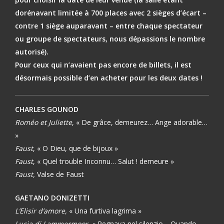
dorénavant limitée à 700 places avec 2 sièges d’écart –
contre 1 siège auparavant – entre chaque spectateur
ou groupe de spectateurs, nous dépassions le nombre
autorisé).
Pour ceux qui n’avaient pas encore de billets, il est
désormais possible d’en acheter pour les deux dates !
CHARLES GOUNOD
Roméo et Juliette
, « De grâce, demeurez… Ange adorable…
»
Faust
, « O Dieu, que de bijoux »
Faust
, « Quel trouble Inconnu… Salut ! demeure »
Faust,
Valse de Faust
GAETANO DONIZETTI
L’Elisir d’amore,
« Una furtiva lagrima »
Lucia di Lammermoor
, « Regnava nel silenzio… Quando