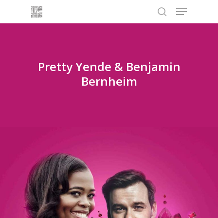
Menu
Skip
to
search
main
content
Pretty Yende & Benjamin
Bernheim