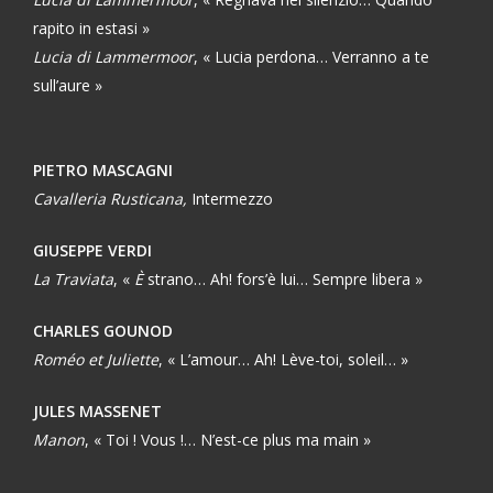
rapito in estasi »
Lucia di Lammermoor
, « Lucia perdona… Verranno a te
sull’aure »
PIETRO MASCAGNI
Cavalleria Rusticana,
Intermezzo
GIUSEPPE VERDI
La Traviata
, «
È
strano… Ah! fors’è lui… Sempre libera »
CHARLES GOUNOD
Roméo et Juliette
, « L’amour… Ah! Lève-toi, soleil… »
JULES MASSENET
Manon
, « Toi ! Vous !… N’est-ce plus ma main »