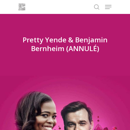
Menu
Skip
to
search
main
content
Pretty Yende & Benjamin
Bernheim (ANNULÉ)