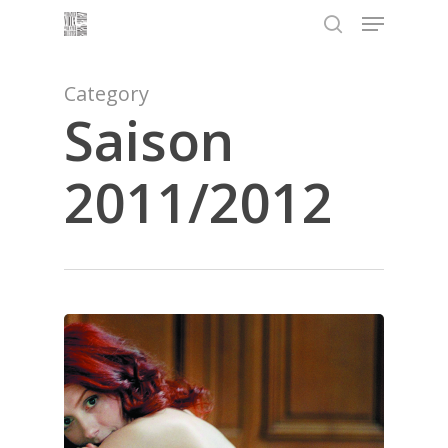
Menu
Skip
to
search
main
content
Category
Saison
2011/2012