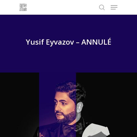
Menu
Skip
to
search
main
content
Yusif Eyvazov – ANNULÉ