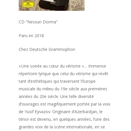
CD “Nessun Dorma”
Paru en 2018
Chez Deutsche Grammophon
« Une soirée au cœur du vérisme
»…
Immense
répertoire lyrique que celui du vérisme qui revêt
tant d’esthétiques qui traversent l’Europe
musicale du milieu du 19
e
siècle aux premières
années du 20
e
siècle. Une telle diversité
d’ouvrages est
magifiquement
portée par la voix
de
Yusif
Eyvazov
.
Originaire
d’Azerbaïdjan,
le
ténor est devenu, en quelq
ues années, l’une des
grandes voix de la scène internationale, en se