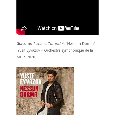
Giacomo Puccini
,
Turandot
,
“
Nessum
Dorma”
(
Yusif
Eyvazov
– Orchestre symphonique de la
MDR
, 2020)