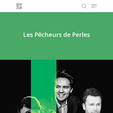
Menu
Skip
to
search
main
content
Les Pêcheurs de Perles