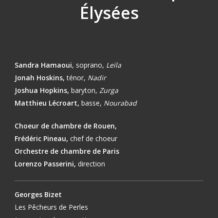
Élysées
Sandra
Hamaoui
,
soprano,
Leïla
Jonah Hoskins
,
ténor,
Nadir
Joshua Hopkins,
b
aryton,
Zurga
Matthieu
Lécroart
,
basse,
Nourabad
Choeur de chambre de Rouen,
Frédéric Pineau,
chef de choeur
Orchestre de chambre de Paris
Lorenzo Passerini,
direction
Georges Bizet
Les Pêcheurs de Perles