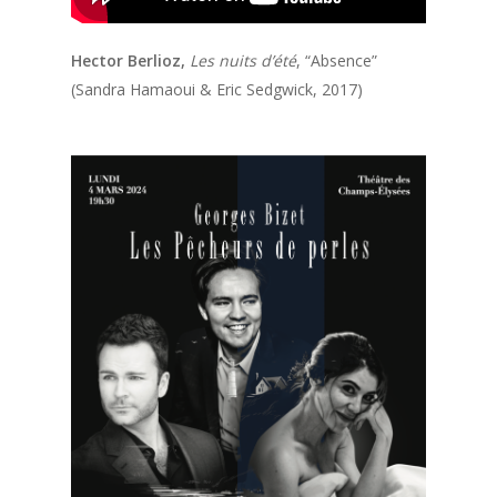
Hector Berlioz
,
Les nuits d’été
, “Absence”
(Sandra
Hamaou
i
&
Eric
Sedgwick
, 2017)