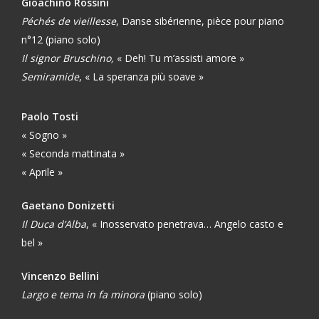
Gioachino Rossini
Péchés de vieillesse
, Danse sibérienne, pièce pour piano
n°12 (piano solo)
Il signor Bruschino,
« Deh! Tu m’assisti amore »
Semiramide
, « La speranza più soave »
Paolo Tosti
« Sogno »
« Seconda mattinata »
« Aprile »
Gaetano Donizetti
Il Duca d’Alba
, « Inosservato penetrava… Angelo casto e
bel »
Vincenzo Bellini
Largo e tema in fa minora
(piano solo)