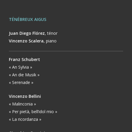
T
É
N
É
BREUX AIGUS
Juan Diego Flórez
, ténor
Vincenzo Scalera
,
piano
Franz Schubert
« An Sylvia »
« An die Musik »
« Serenade »
Vincenzo Bellini
« Malinconia »
« Per pietà, bell’idol mio »
« La ricordanza »