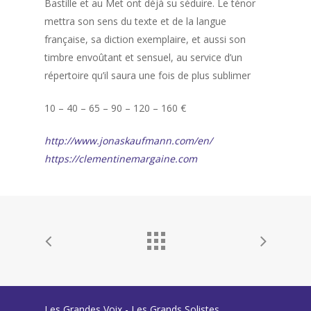
Bastille et au Met ont déjà su séduire. Le ténor
mettra son sens du texte et de la langue
française, sa diction exemplaire, et aussi son
timbre envoûtant et sensuel, au service d’un
répertoire qu’il saura une fois de plus sublimer
10 – 40 – 65 – 90 – 120 – 160 €
http://www.jonaskaufmann.com/en/
https://clementinemargaine.com
Les Grandes Voix - Les Grands Solistes