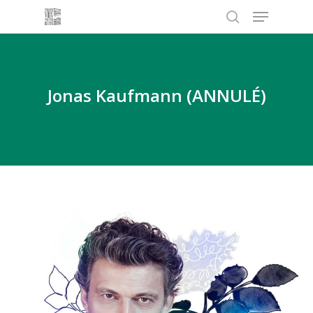
Menu
Skip
to
search
main
content
Jonas Kaufmann (ANNULÉ)