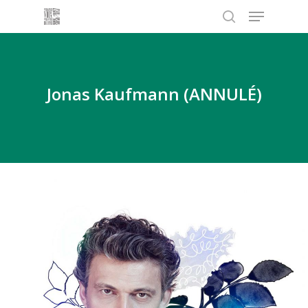
Menu
Skip
to
search
main
content
Jonas Kaufmann (ANNULÉ)