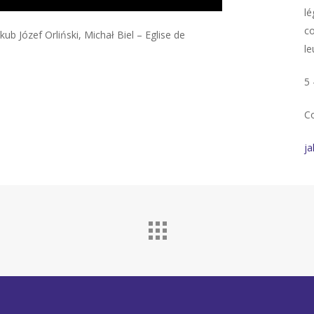
lé
co
kub Józef Orliński, Michał Biel – Eglise de
le
5 
Co
ja