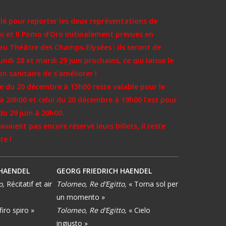
lé pour reporter les deux représentations de
ki et Il Pomo d’Oro initinalement prévues en
au Théâtre des Champs-Elysées : ils seront de
lundi 28 et mardi 29 juin prochains, ce qui laisse le
on sanitaire de s’améliorer !
te du 20 décembre à 15h00 reste valable pour le
 à 20h00 et celui du 20 décembre à 19h00 l’est pour
du 29 juin à 20h00.
avaient pas encore réservé leurs billets, il reste
te !
 HAENDEL
GEORG FRIEDRICH HAENDEL
o,
Récitatif et air
Tolomeo, Re d’Egitto,
« Torna sol per
un momento »
firo spiro »
Tolomeo, Re d’Egitto,
« Cielo
ingiusto »