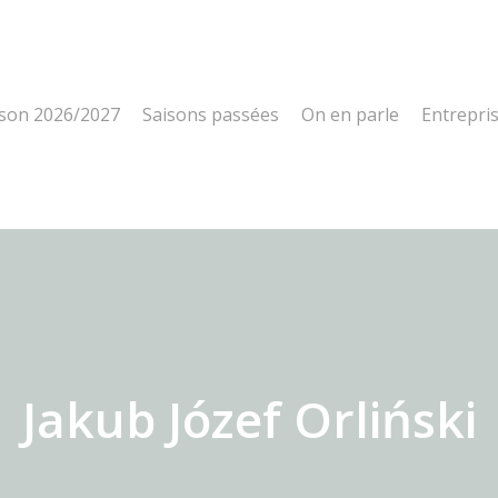
ison 2026/2027
Saisons passées
On en parle
Entrepri
Jakub Józef Orliński