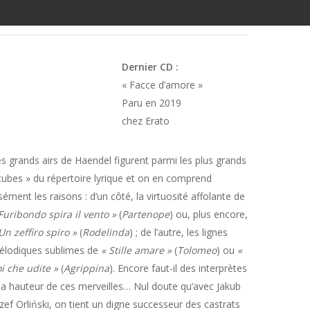
Dernier CD :
« Facce d’amore »
Paru en 2019
chez Erato
s grands airs de Haendel figurent parmi les plus grands
tubes » du répertoire lyrique et on en comprend
sément les raisons : d’un côté, la virtuosité affolante de
Furibondo spira il vento »
(
Partenope
) ou, plus encore,
Un zeffiro spiro »
(
Rodelinda
) ; de l’autre, les lignes
élodiques sublimes de
« Stille amare »
(
Tolomeo
) ou
«
i che udite »
(
Agrippina
). Encore faut-il des interprètes
la hauteur de ces merveilles… Nul doute qu’avec Jakub
zef Orliński, on tient un digne successeur des castrats