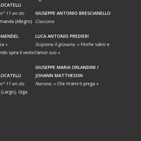
LOCATELLI
 n° 11 en do
GIUSEPPE ANTONIO BRESCIANELLO
emanda (Allegro)
Ciaccona
 HAENDEL
LUCA ANTONIO PREDIERI
sa »
Scipione il giovane,
« Finche salvo e
ndo spira il vento
l’amor suo »
GIUSEPPE MARIA ORLANDINI /
LOCATELLI
JOHANN MATTHESON
 n° 11 en do
Nerone,
« Che m’ami ti prega »
 (Largo), Giga