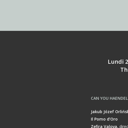
Lundi 2
Th
CAN YOU HAENDEL 
Jakub Józef Orlińsk
Il Pomo d’Oro
Zefira Valova,
dire