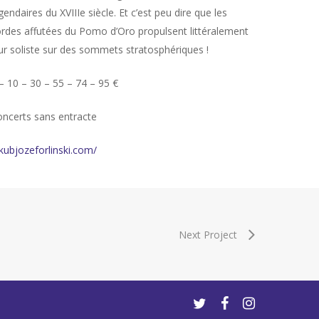
gendaires du XVIIIe siècle. Et c’est peu dire que les
rdes affutées du Pomo d’Oro propulsent littéralement
ur soliste sur des sommets stratosphériques !
– 10 – 30 – 55 – 74 – 95 €
ncerts sans entracte
kubjozeforlinski.com/
Next Project
twitter
facebook
instagram