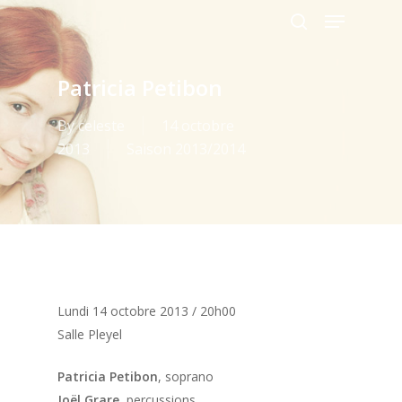
Menu
Skip
to
search
main
content
Patricia Petibon
By
celeste
14 octobre
2013
Saison 2013/2014
Lundi 14 octobre 2013 / 20h00
Salle Pleyel
Patricia Petibon
, soprano
Joël Grare
, percussions