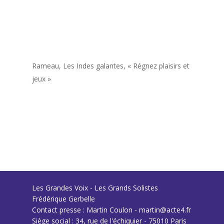
Rameau,
Les Indes galantes
, « Régnez plaisirs et
jeux »
Les Grandes Voix - Les Grands Solistes
Frédérique Gerbelle
Contact presse : Martin Coulon - martin@acte4.fr
Siège social : 34, rue de l'échiquier - 75010 Paris