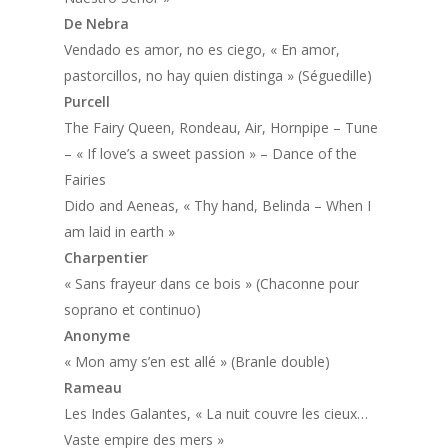
De Nebra
Vendado es amor, no es ciego
, « En amor,
pastorcillos, no hay quien distinga » (Séguedille)
Purcell
The Fairy Queen
, Rondeau, Air, Hornpipe – Tune
– « If love’s a sweet passion » – Dance of the
Fairies
Dido and Aeneas
, « Thy hand, Belinda – When I
am laid in earth »
Charpentier
« Sans frayeur dans ce bois » (Chaconne pour
soprano et continuo)
Anonyme
« Mon amy s’en est allé » (Branle double)
Rameau
Les Indes Galantes
, « La nuit couvre les cieux…
Vaste empire des mers »