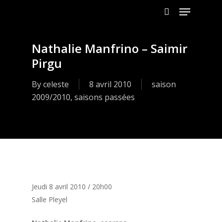
Menu
Skip
to
search
main
content
Nathalie Manfrino – Saimir
Pirgu
By
celeste
8 avril 2010
saison
2009/2010
,
saisons passées
Jeudi 8 avril 2010 / 20h00
Salle Pleyel