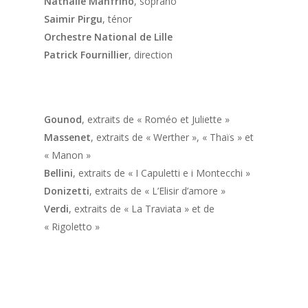
Nathalie Manfrino
, soprano
Saimir Pirgu
, ténor
Orchestre National de Lille
Patrick Fournillier
, direction
Gounod
,
extraits de « Roméo et Juliette »
Massenet
,
extraits de « Werther », « Thaïs » et
« Manon »
Bellini
,
extraits de « I Capuletti e i Montecchi »
Donizetti
,
extraits de « L’Elisir d’amore »
Verdi
,
extraits de « La Traviata » et de
« Rigoletto »