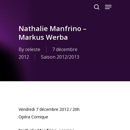
Menu
Skip
to
search
main
content
Nathalie Manfrino –
Markus Werba
By
celeste
7 décembre
2012
Saison 2012/2013
Vendredi 7 décembre 2012 / 20h
Opéra Comique