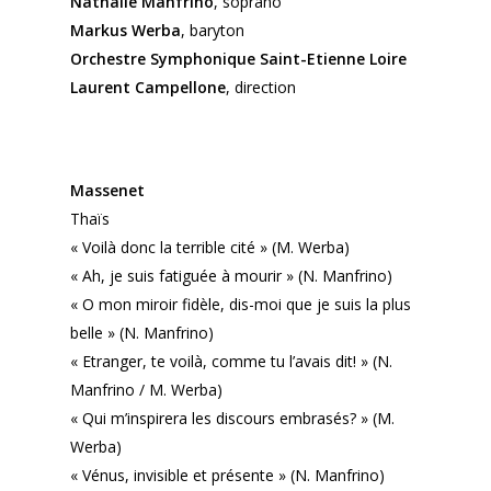
Nathalie Manfrino
, soprano
Markus Werba
, baryton
Orchestre Symphonique Saint-Etienne Loire
Laurent Campellone
, direction
Massenet
Thaïs
« Voilà donc la terrible cité » (M. Werba)
« Ah, je suis fatiguée à mourir » (N. Manfrino)
« O mon miroir fidèle, dis-moi que je suis la plus
belle » (N. Manfrino)
« Etranger, te voilà, comme tu l’avais dit! » (N.
Manfrino / M. Werba)
« Qui m’inspirera les discours embrasés? » (M.
Werba)
« Vénus, invisible et présente » (N. Manfrino)