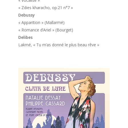
« Vocalise »
« Zdies kharacho, op.21 n°7 »
Debussy
« Apparition » (Mallarmé)
« Romance d’Ariel » (Bourget)
Delibes
Lakmé
, « Tu m’as donné le plus beau rêve »