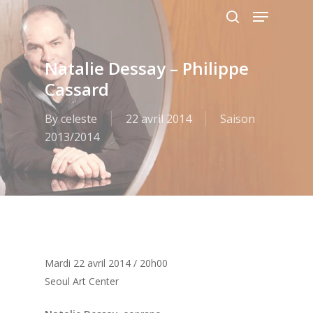
Menu
Skip
to
search
main
content
Natalie Dessay – Philippe
Cassard
By
celeste
22 avril 2014
Saison
2013/2014
Mardi 22 avril 2014 / 20h00
Seoul Art Center