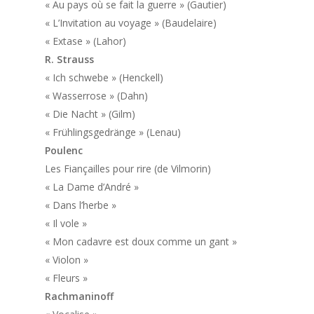
« Au pays où se fait la guerre » (Gautier)
« L’Invitation au voyage » (Baudelaire)
« Extase » (Lahor)
R. Strauss
« Ich schwebe » (Henckell)
« Wasserrose » (Dahn)
« Die Nacht » (Gilm)
« Frühlingsgedränge » (Lenau)
Poulenc
Les Fiançailles pour rire
(de Vilmorin)
« La Dame d’André »
« Dans l’herbe »
« Il vole »
« Mon cadavre est doux comme un gant »
« Violon »
« Fleurs »
Rachmaninoff