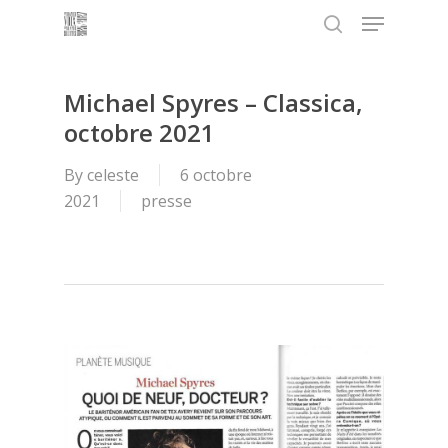
Menu
Skip
to
search
main
content
Michael Spyres – Classica,
octobre 2021
By
celeste
6 octobre
2021
presse