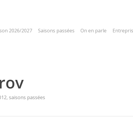
ison 2026/2027
Saisons passées
On en parle
Entrepri
rov
012
,
saisons passées