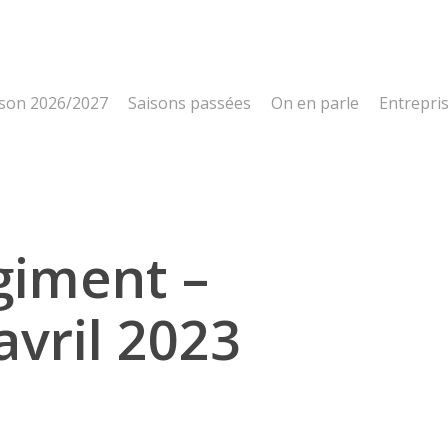
ison 2026/2027
Saisons passées
On en parle
Entrepri
égiment –
avril 2023