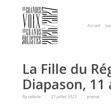
Skip
to
main
content
Accueil
Sa
La Fille du R
Diapason, 11 
By
celeste
27 juillet 2023
presse