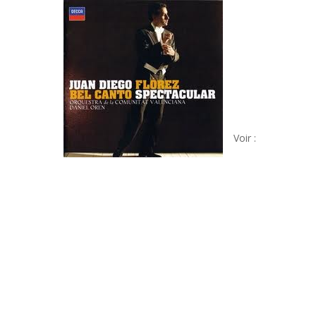
www.juandiegoflo
Voir :