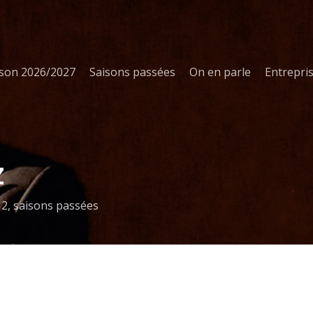
ison 2026/2027
Saisons passées
On en parle
Entrepri
z
12
,
saisons passées