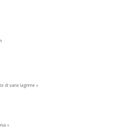
n
 te di vane lagrime »
mia »