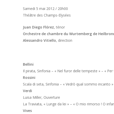
Samedi 5 mai 2012 / 20h00
Théâtre des Champs-Elysées
Juan Diego Flórez
, ténor
Orchestre de chambre du Wurtemberg de Heilbron
Alessandro Vitiello
, direction
Bellini
Il pirata
, Sinfonia – « Nel furor delle tempeste » – « Per
Rossini
Scala di seta
, Sinfonia – « Vedrò qual sommo incanto »
Verdi
Luisa Miller
, Ouverture
La Traviata
, « Lunge da lei » – « O mio rimorso ! O infa
Vives