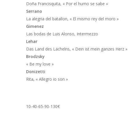
Doña Francisquita
, « Por el humo se sabe »
Serrano
La alegria del batallon
, « El mismo rey del moro »
Gimenez
Las bodas de Luis Alonso
, Intermezzo
Lehar
Das Land des Lächelns
, « Dein ist mein ganzes Herz »
Brodzsky
« Be my love »
Donizetti
Rita
, « Allegro io son »
10-40-65-90-130€