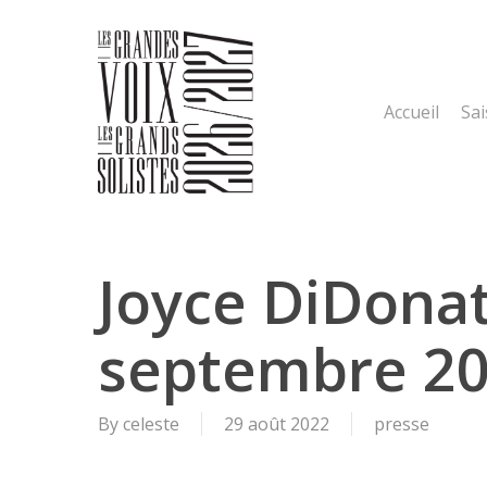
Skip
to
main
content
Accueil
Sa
Joyce DiDonat
septembre 2
By
celeste
29 août 2022
presse