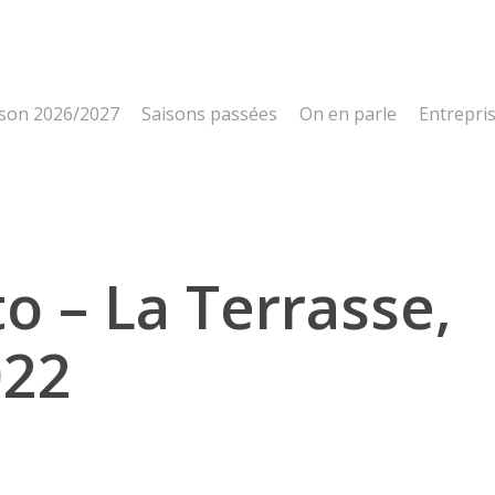
ison 2026/2027
Saisons passées
On en parle
Entrepri
o – La Terrasse,
022