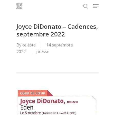
Menu
Skip
to
search
main
content
Joyce DiDonato – Cadences,
septembre 2022
By
celeste
14 septembre
2022
presse