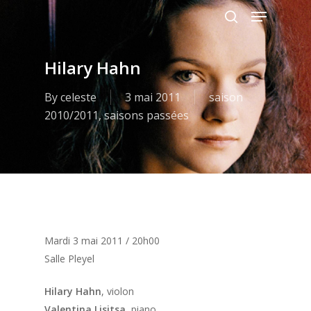
Menu
Skip
to
search
main
content
Hilary Hahn
By
celeste
3 mai 2011
saison
2010/2011
,
saisons passées
Mardi 3 mai 2011 / 20h00
Salle Pleyel
Hilary Hahn
, violon
Valentina Lisitsa
, piano