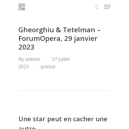
Menu
Skip
to
search
main
content
Gheorghiu & Tetelman –
ForumOpera, 29 janvier
2023
By
celeste
27 juillet
2023
presse
Une star peut en cacher une
autre