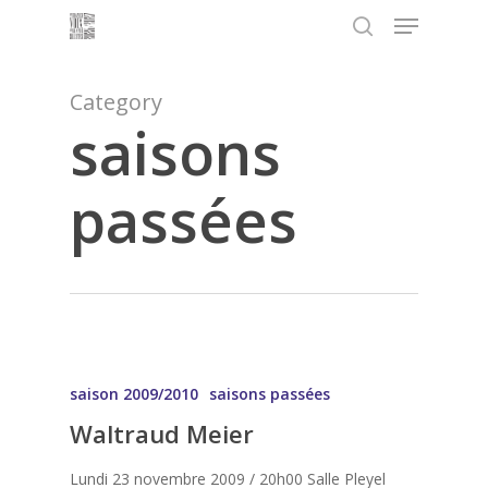
Menu
Skip
to
search
main
content
Category
saisons
passées
saison 2009/2010
saisons passées
Waltraud Meier
Lundi 23 novembre 2009 / 20h00 Salle Pleyel