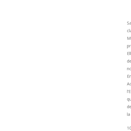
Sa
cl
Mu
pr
El
de
no
En
Ac
l’
qu
de
la
10