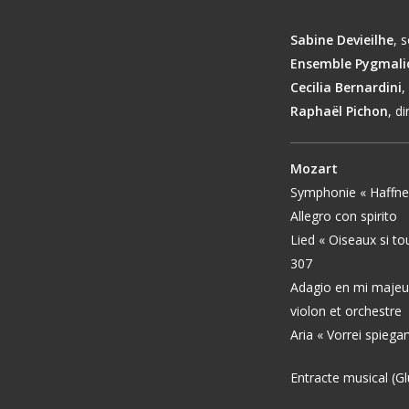
Sabine Devieilhe
, 
Ensemble Pygmali
Cecilia Bernardini
,
Raphaël Pichon
, d
Mozart
Symphonie « Haffne
Allegro con spirito
Lied « Oiseaux si tou
307
Adagio en mi majeu
violon et orchestre
Aria « Vorrei spiega
Entracte musical (G