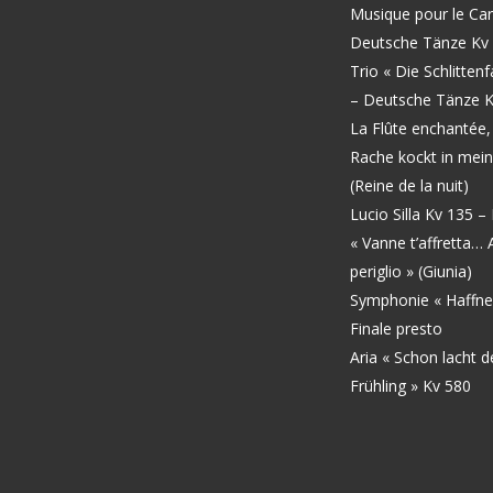
Musique pour le Car
Deutsche Tänze Kv 
Trio « Die Schlitten
–
Deutsche Tänze K
La Flûte enchantée
Rache kockt in mei
(Reine de la nuit)
Lucio Silla Kv 135
– 
« Vanne t’affretta… A
periglio » (Giunia)
Symphonie « Haffne
Finale presto
Aria « Schon lacht d
Frühling » Kv 580