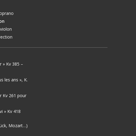
soprano
on
 violon
irection
r » Kv 385
–
s les ans », K.
r Kv 261 pour
rvi » Kv 418
lück, Mozart…)