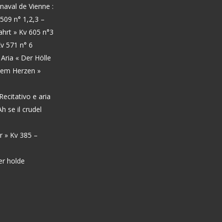
naval de Vienne :
509 n° 1,2,3
–
fahrt » Kv 605 n°3
v 571 n° 6
, Aria « Der Hölle
nem Herzen »
Recitativo e aria
h se il crudel
r » Kv 385
–
er holde