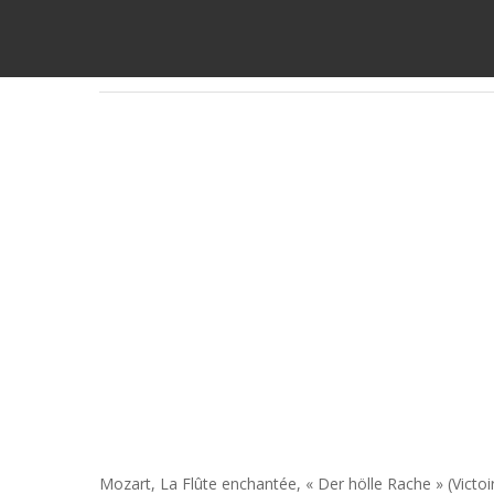
Mozart,
La Flûte enchantée
, « Der hölle Rache » (Victo