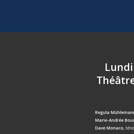
Lundi
Théâtr
Regula Mühleman
Marie-Andrée Bouc
Dave Monaco,
tén