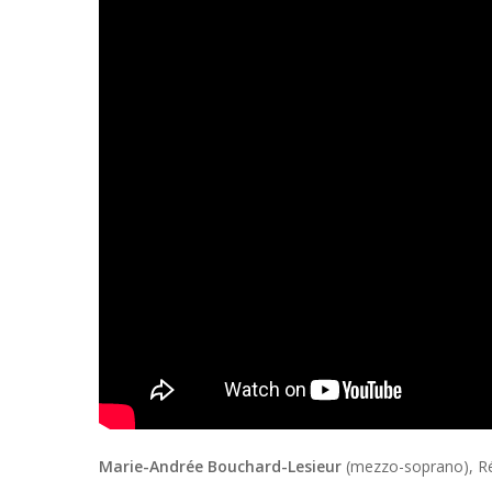
Marie-Andrée Bouchard-Lesieur
(mezzo-soprano), Rév