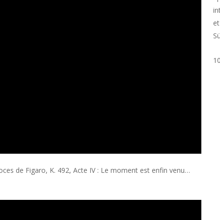
in
et
Su
10
ces de Figaro, K. 492, Acte IV : Le moment est enfin venu…