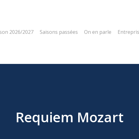
ison 2026/2027
Saisons passées
On en parle
Entrepri
Requiem Mozart