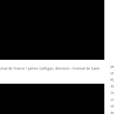
Ja
ional de France / James Gaffigan, direction
–Festival de Saint-
un
le
R
On
co
ob
é