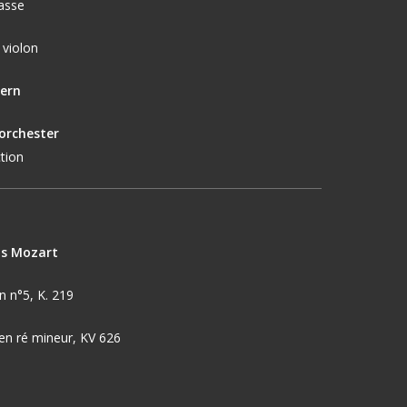
asse
, violon
Bern
orchester
ction
s Mozart
n n°5
, K. 219
en ré mineur
, KV 626