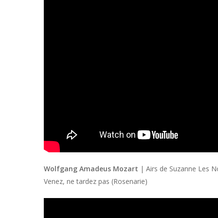
Wolfgang Amadeus Mozart
| Airs de Suzanne Les No
Venez, ne tardez pas (Rosenarie)