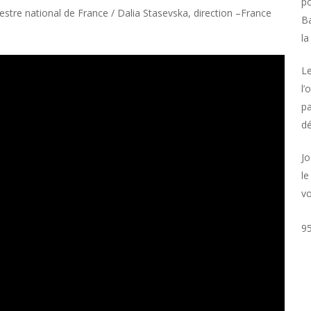
po
estre national de France /
Dalia Stasevska
, direction
–France
Ba
la
Le
l’
pa
dé
Jo
le
vo
95