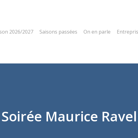
ison 2026/2027
Saisons passées
On en parle
Entrepri
Soirée Maurice Ravel