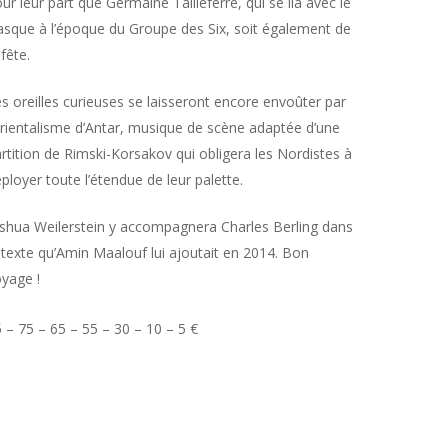
ur leur part que Germaine Tailleferre, qui se lia avec le
sque à l’époque du Groupe des Six, soit également de
 fête.
s oreilles curieuses se laisseront encore envoûter par
orientalisme d’Antar, musique de scène adaptée d’une
rtition de Rimski-Korsakov qui obligera les Nordistes à
ployer toute l’étendue de leur palette.
shua Weilerstein y accompagnera Charles Berling dans
 texte qu’Amin Maalouf lui ajoutait en 2014. Bon
yage !
 – 75 – 65 – 55 – 30 – 10 – 5 €