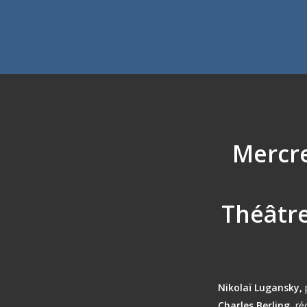
Mercre
Théâtr
Nikolaï Lugansky,
Charles Berling,
ré