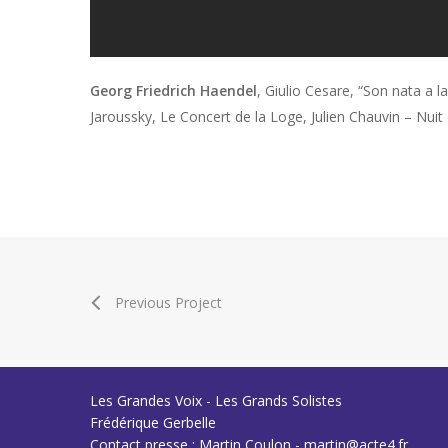
Georg Friedrich Haendel
,
Giulio Cesare
, “Son nata a l
Jaroussky, Le Concert de la Loge, Julien Chauvin – Nuit
Previous Project
Les Grandes Voix - Les Grands Solistes
Frédérique Gerbelle
Contact presse : Martin Coulon - martin@acte4.fr