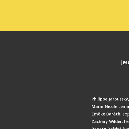
Je
Philippe Jaroussky
Marie-Nicole Lemi
Emõke Baráth,
sop
Zachary Wilder
, té
Renato Dolcini,
bar