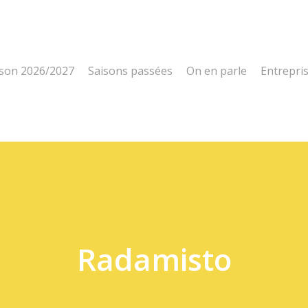
ison 2026/2027
Saisons passées
On en parle
Entrepri
Radamisto