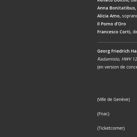
Anna Bonitatibus,
Alicia Amo,
sopran
Il Pomo d’Oro
Francesco Corti,
di
Georg Friedrich H
Radamisto, HWV 1
(en version de conce
(Ville de Genève)
(Fnac)
(Ticketcorner)