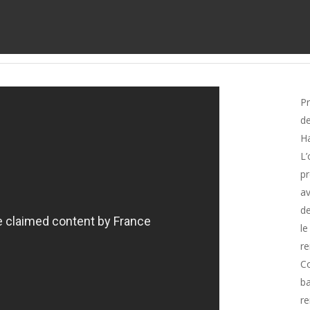
P
de
Ha
L’
pr
av
de
le
re
C
ba
re