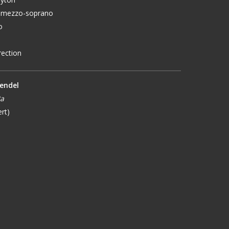
mezzo-soprano
o
rection
aendel
2a
rt)