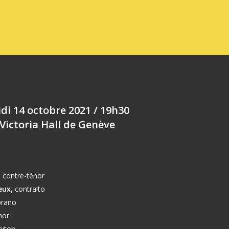
udi 14 octobre 2021 / 19h30
Victoria Hall de Genève
,
contre-ténor
eux,
contralto
rano
nor
yton