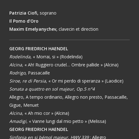
Patrizia Ciofi,
soprano
Il Pomo d’Oro
Maxim Emelyanychev,
clavecin et direction
GEORG FRIEDRICH HAENDEL
Rodelinda,
« Morrai, si » (Rodelinda)
Alcina,
« Ah! Ruggiero crudel… Ombre pallide » (Alcina)
Rodrigo
, Passacaille
Siroe, re di Persia
, « Or mi perdo di speranza » (Laodice)
Sonata a quattro en sol majeur, Op.5 n°4
Allegro, A tempo ordinario, Allegro non presto, Passacaille,
Gigue, Menuet
Alcina,
« Ah mio cor » (Alcina)
Amadigi,
« Vanne lungi dal mio petto » (Melissa)
GEORG FRIEDRICH HAENDEL
Sinfonia en si bémol majeur, HWV 339
: Allegro