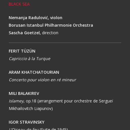
BLACK SEA
Nemanja Radulović, violon
Borusan Istanbul Philharmonie Orchestra
Sascha Goetzel,
direction
FERIT TÜZÜN
Capriccio à la Turque
ARAM KHATCHATOURIAN
Concerto pour violon en ré mineur
MILI BALAKIREV
Islamey
, op.18 (arrangement pour orchestre de Sergueï
Mikhailovitch Liapunov)
IGOR STRAVINSKY
L’Oiseau de feu
(Suite de 1945)