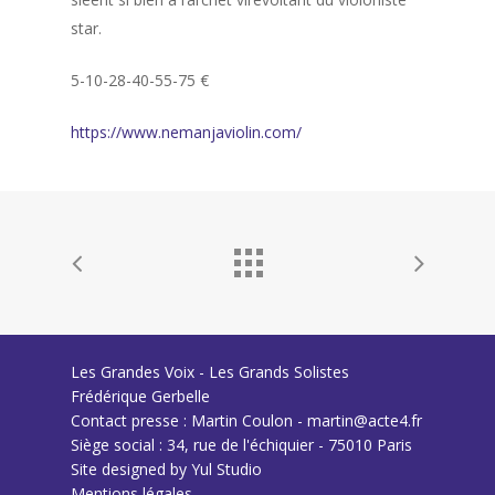
star.
5-10-28-40-55-75 €
https://www.nemanjaviolin.com/
Les Grandes Voix - Les Grands Solistes
Frédérique Gerbelle
Contact presse : Martin Coulon - martin@acte4.fr
Siège social : 34, rue de l'échiquier - 75010 Paris
Site designed by
Yul Studio
Mentions légales