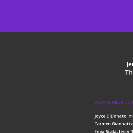
Je
Th
DEUX REINES POU
Joyce DiDonato,
m
Carmen Giannatta
Enea Scala,
ténor (