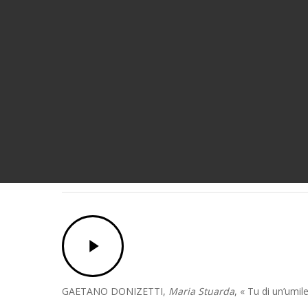
Play
Video
GAETANO DONIZETTI,
Maria Stuarda
, « Tu di un’umi