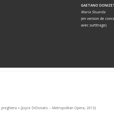
GAETANO DONIZE
Maria Stuarda
(en version de concer
avec surtitrage)
le preghiera » (Joyce DiDonato – Metropolitan Opera, 2013)