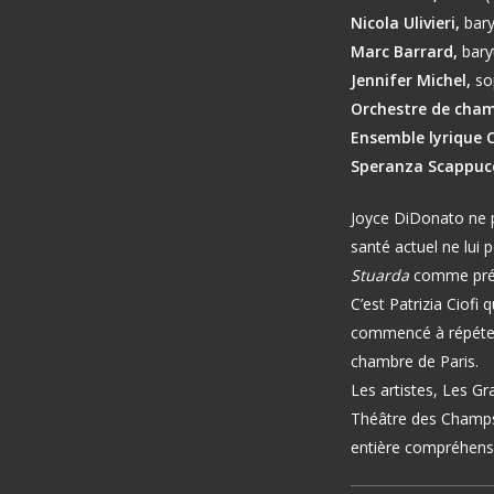
Nicola Ulivieri,
bary
Marc Barrard,
bary
Jennifer Michel,
so
Orchestre de cham
Ensemble lyrique
Speranza Scappuc
Joyce DiDonato ne p
santé actuel ne lui p
Stuarda
comme pré
C’est Patrizia Ciofi 
commencé à répéter 
chambre de Paris.
Les artistes, Les Gr
Théâtre des Champs
entière compréhens