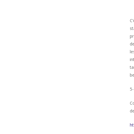
C’
st
pr
de
le
in
ta
be
5-
Co
de
ht