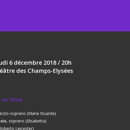
udi 6 décembre 2018 / 20h
éâtre des Champs-Elysées
R UN TRÔNE
ezzo-
soprano (Maria Stuarda)
sio,
soprano (Elisabetta)
Roberto Leicester)