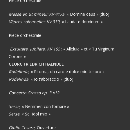
Pièce orchestrale
Messe en ut mineur KV 417a,
« Domine deus » (duo)
Vêpres solennelles KV 339,
« Laudate dominum »
Pièce orchestrale
Exsultate, Jubilate,
KV 165
: « Alleluia » et « Tu Virginum
Corone »
GEORG FRIEDRICH HAENDEL
Rodelinda,
« Ritorna, oh caro e dolce mio tesoro »
Rodelinda,
« Io t’abbraccio » (duo)
Concerto Grosso op. 3 n°2
Serse,
«
Nemmen con l’ombre »
Serse,
«
Se l’idol mio »
Giulio Cesare,
Ouverture