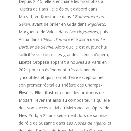
Depuis 2015, elle a enchaîné les triomphes à
l’Opéra de Paris : elle éblouit d’abord dans
Mozart, en Konstanze dans
L’Enlèvement au
Sérail
, avant de briller en Gilda dans
Rigoletto
,
Marguerite de Valois dans
Les Huguenots
, puis
Adina dans
L’Elisir d’amore
et Rosina dans
Le
Barbier de Séville
. Alors qu’elle est aujourd’hui
sollicitée sur toutes les grandes scènes d’opéra,
Lisette Oropesa apparaît à nouveau à Paris en
2021 pour un événement très attendu des
lyricophiles et qui promet d’être exceptionnel :
son premier récital au Théâtre des Champs-
Élysées. Elle s’illustrera dans des oratorios de
Mozart, revenant ainsi au compositeur à qui elle
doit son succès initial au Metropolitan Opera de
New York, à 22 ans seulement, lors de sa prise
de rôle de Suzanne dans
Les Noces de Figaro,
et
des airs d’opéras de Haendel. Lisette Oropesa