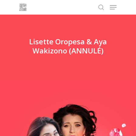
Menu
Skip
to
search
main
content
Lisette Oropesa & Aya
Wakizono (ANNULÉ)