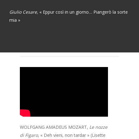
Giulio Cesare,
« Eppur così in un giorno… Piangerò la sorte
mia »
WOLFGANG AMADEUS MOZART,
Le nozze
di Figaro
, « Deh vieni, non tardar » (Lisette