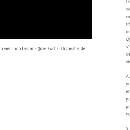
l’
sa
in
tr
de
Él
s’
eh vieni non tardar » (Julie Fuchs, Orchestre de
de
vi
Au
qu
en
pa
po
in
5-