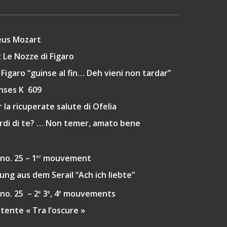
us Mozart
:
Le Nozze di Figaro
 Figaro
“guinse al fin… Deh vieni non tardar
”
nses K 609
 la ricuperate salute di Ofelia
ordi di te? … Non temer, amato bene
o. 25 – 1
mouvement
er
ung aus dem Serail “Ach ich liebte”
no. 25 – 2
3
, 4
mouvements
e
e
e
itente
« Tra l’oscure »