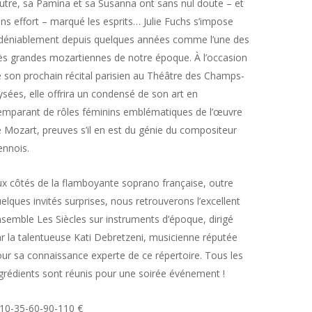
autre, sa Pamina et sa Susanna ont sans nul doute – et
ns effort – marqué les esprits… Julie Fuchs s’impose
déniablement depuis quelques années comme l’une des
ès grandes mozartiennes de notre époque. À l’occasion
 son prochain récital parisien au Théâtre des Champs-
ysées, elle offrira un condensé de son art en
emparant de rôles féminins emblématiques de l’œuvre
 Mozart, preuves s’il en est du génie du compositeur
ennois.
x côtés de la flamboyante soprano française, outre
elques invités surprises, nous retrouverons l’excellent
semble Les Siècles sur instruments d’époque, dirigé
r la talentueuse Kati Debretzeni, musicienne réputée
ur sa connaissance experte de ce répertoire. Tous les
grédients sont réunis pour une soirée événement !
10-35-60-90-110 €