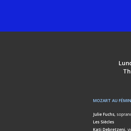
Lund
Th
MOZART AU FÉMIN
Julie Fuchs
, sopran
Les Siècles
Kati Debretzeni
, v