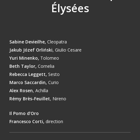
Élysées
Sabine Devieilhe,
Cleopatra
Jakub Józef Orliński
, Giulio Cesare
Yuri Minenko,
Tolomeo
Beth Taylor,
Cornelia
Rebecca Leggett,
Sesto
Marco Saccardin,
Curio
Alex Rosen
, Achilla
Rémy Brès-Feuillet
, Nireno
Il Pomo d’Oro
Francesco Corti,
direction