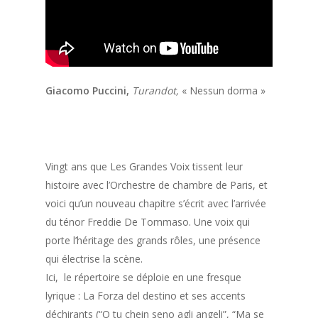
Giacomo Puccini,
Turandot,
« Nessun dorma »
Vingt ans que
Les Grandes Voix
tissent leur
histoire avec l’Orchestre de
c
hambre de Paris, et
voici qu’un nouveau chapitre s’écrit avec l’arrivée
du ténor
Freddie De Tommaso
. Une voix qui
porte l’héritage des grands rôles, une présence
qui électrise la scène.
Ici, le répertoire se déploie en une fresque
lyrique :
La
For
za
del
destino
et ses accents
déchirants (
“
O tu
che
in
seno
agli
angeli
”
,
“
Ma se