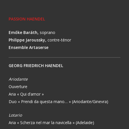
PASSION HAENDEL
Em
ő
ke Bar
á
th,
soprano
Philippe Jaroussky,
contre-ténor
Ensemble Artaserse
GEORG FRIEDRICH HAENDEL
Ariodante
Ouverture
Aria « Qui d’amor »
Duo « Prendi da questa mano… » (Ariodante/Ginevra)
Lotario
Aria « Scherza nel mar la navicella » (Adelaide)