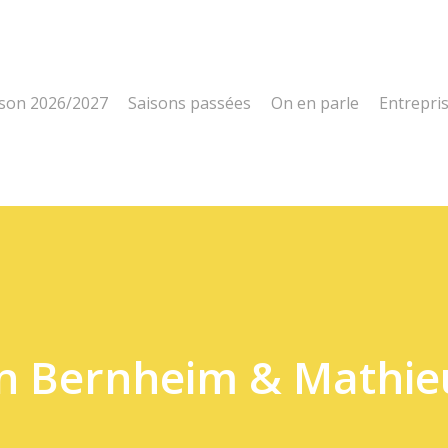
ison 2026/2027
Saisons passées
On en parle
Entrepri
n Bernheim & Mathie