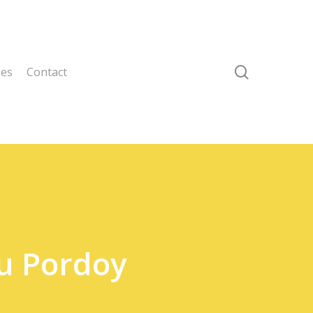
search
ses
Contact
u Pordoy