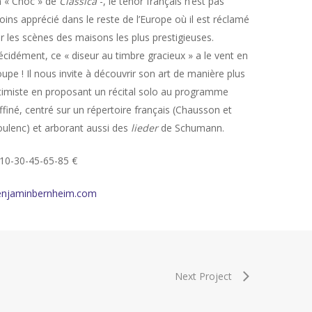
 « Choc » de
Classica
-, le ténor français n’est pas
ins apprécié dans le reste de l’Europe où il est réclamé
r les scènes des maisons les plus prestigieuses.
cidément, ce « diseur au timbre gracieux » a le vent en
upe ! Il nous invite à découvrir son art de manière plus
timiste en proposant un récital solo au programme
ffiné, centré sur un répertoire français (Chausson et
ulenc) et arborant aussi des
lieder
de Schumann.
10-30-45-65-85 €
enjaminbernheim.com
Next Project