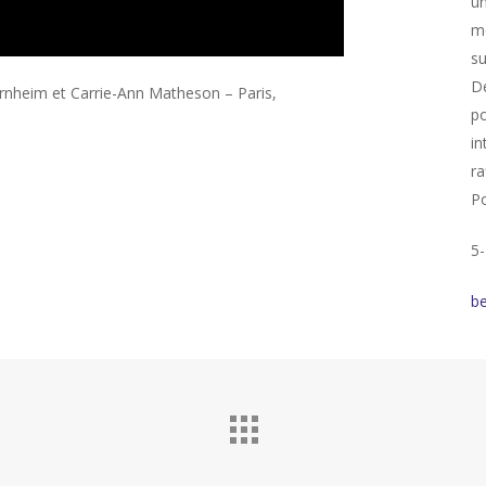
un
mo
su
Dé
rnheim et Carrie-Ann Matheson – Paris,
po
in
ra
Po
5-
b