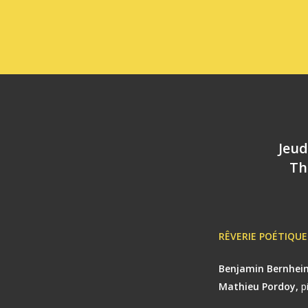
Jeud
Th
RÊVERIE PO
É
TIQUE
Benjamin Bernhei
Mathieu Pordoy,
p