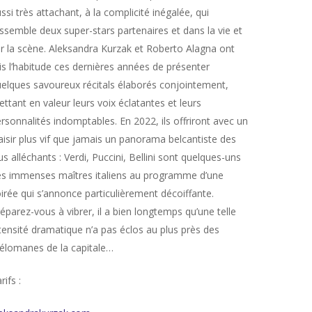
ssi très attachant, à la complicité inégalée, qui
ssemble deux super-stars partenaires et dans la vie et
r la scène. Aleksandra Kurzak et Roberto Alagna ont
is l’habitude ces dernières années de présenter
elques savoureux récitals élaborés conjointement,
ttant en valeur leurs voix éclatantes et leurs
rsonnalités indomptables. En 2022, ils offriront avec un
aisir plus vif que jamais un panorama belcantiste des
us alléchants : Verdi, Puccini, Bellini sont quelques-uns
s immenses maîtres italiens au programme d’une
irée qui s’annonce particulièrement décoiffante.
éparez-vous à vibrer, il a bien longtemps qu’une telle
tensité dramatique n’a pas éclos au plus près des
lomanes de la capitale…
rifs :