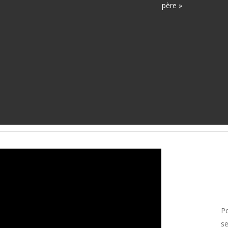
père »
Po
se