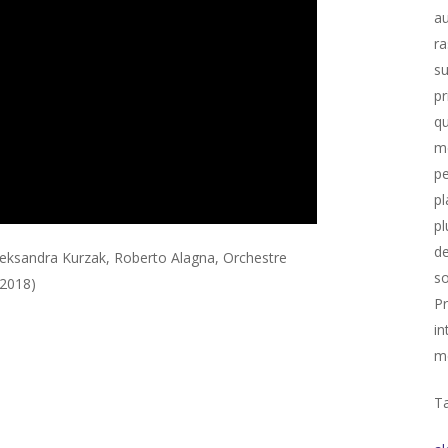
au
ra
su
pr
qu
me
pe
pl
pl
de
Aleksandra Kurzak, Roberto Alagna, Orchestre
so
 2018)
Pr
in
mé
Ta