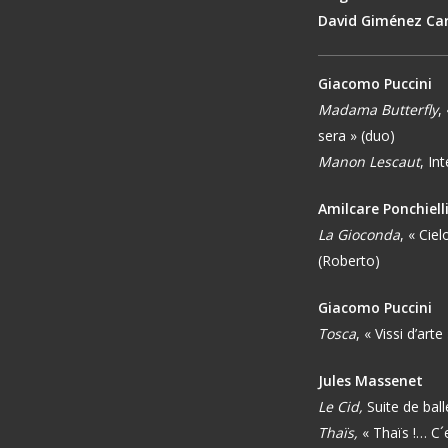
David Giménez Car
Giacomo Puccini
Madama Butterfly
,
sera » (duo)
Manon Lescaut
, In
Amilcare Ponchiell
La Gioconda
, « Cie
(Roberto)
Giacomo Puccini
Tosca
, « Vissi d’art
Jules Massenet
Le Cid,
Suite de ball
Thaïs,
« Thaïs !… C´