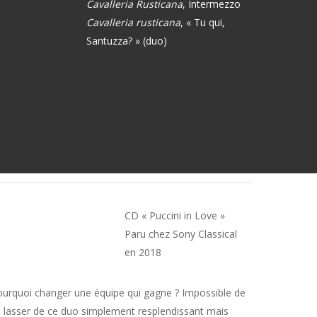
Cavalleria Rusticana
, Intermezzo
Cavalleria rusticana
, « Tu qui,
Santuzza? » (duo)
CD « Puccini in Love »
Paru chez Sony Classical
en 2018
urquoi changer une équipe qui gagne ? Impossible de
 lasser de ce duo simplement resplendissant mais