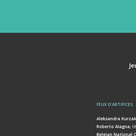
Je
FEUX D’ARTIFICES
Aleksandra Kurza
Roberto Alagna
,
t
Belgian National 