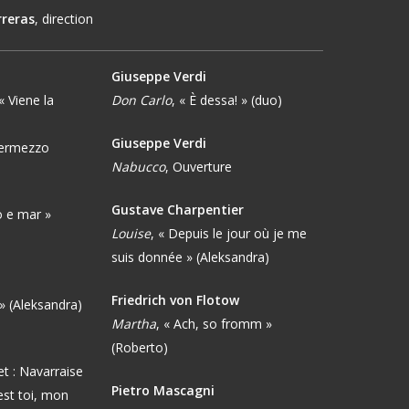
reras
, direction
Giuseppe Verdi
 « Viene la
Don Carlo
, « È dessa! » (duo)
Giuseppe Verdi
termezzo
Nabucco
, Ouverture
i
Gustave Charpentier
lo e mar »
Louise
, « Depuis le jour où je me
suis donnée » (Aleksandra)
Friedrich von Flotow
e » (Aleksandra)
Martha
, « Ach, so fromm »
(Roberto)
et : Navarraise
Pietro Mascagni
est toi, mon